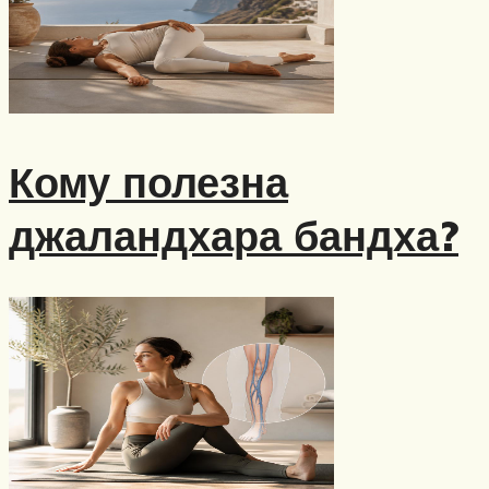
Кому полезна
джаландхара бандха?