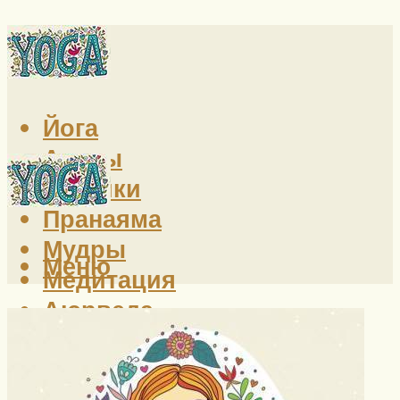
Йога
Асаны
Техники
Пранаяма
Мудры
Меню
Медитация
Аюрведа
Индия
Здоровье