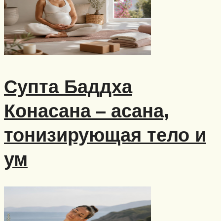
Супта Баддха
Конасана – асана,
тонизирующая тело и
ум