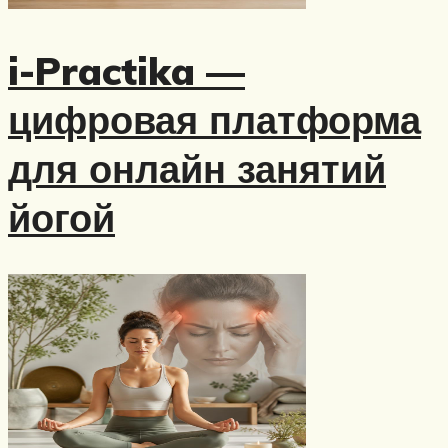
i-Practika —
цифровая платформа
для онлайн занятий
йогой