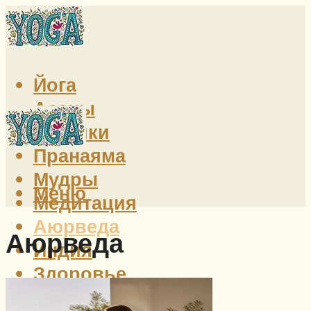
Йога
Асаны
Техники
Пранаяма
Мудры
Меню
Медитация
Аюрведа
Аюрведа
Индия
Здоровье