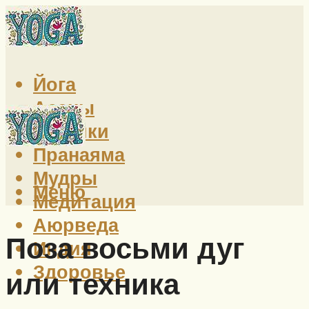
Йога
Асаны
Техники
Пранаяма
Мудры
Меню
Медитация
Аюрведа
Поза восьми дуг
Индия
Здоровье
или техника