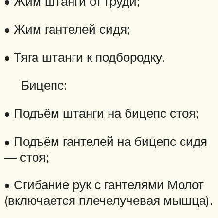
• Жим штанги от груди;
• Жим гантелей сидя;
• Тяга штанги к подбородку.
Бицепс:
• Подъём штанги на бицепс стоя;
• Подъём гантелей на бицепс сидя
— стоя;
• Сгибание рук с гантелями Молот
(включается плечелучевая мышца).