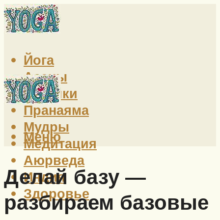
Йога
Асаны
Техники
Пранаяма
Мудры
Меню
Медитация
Аюрведа
Делай базу —
Индия
Здоровье
разбираем базовые