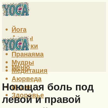
Йога
Асаны
Техники
Пранаяма
Мудры
Меню
Медитация
Аюрведа
Ноющая боль под
Индия
Здоровье
левой и правой