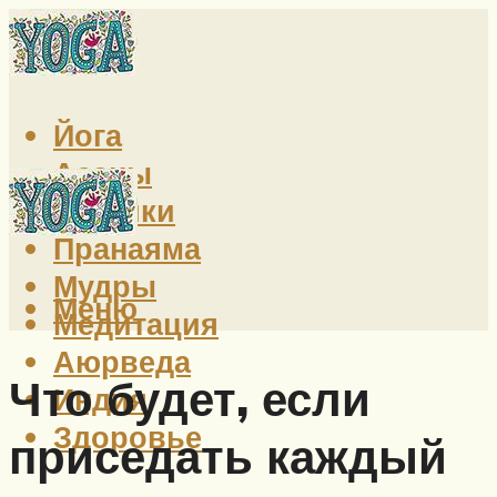
Йога
Асаны
Техники
Пранаяма
Мудры
Меню
Медитация
Аюрведа
Что будет, если
Индия
Здоровье
приседать каждый