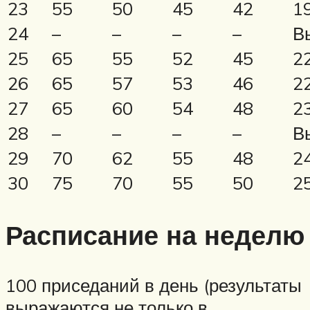
23
55
50
45
42
1
24
–
–
–
–
В
25
65
55
52
45
2
26
65
57
53
46
2
27
65
60
54
48
2
28
–
–
–
–
В
29
70
62
55
48
2
30
75
70
55
50
2
Расписание на неделю
100 приседаний в день (результаты
выражаются не только в