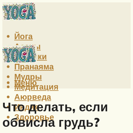
Йога
Асаны
Техники
Пранаяма
Мудры
Меню
Медитация
Аюрведа
Что делать, если
Индия
Здоровье
обвисла грудь?