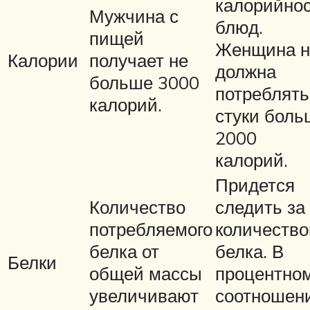
калорийно
Мужчина с
блюд.
пищей
Женщина н
Калории
получает не
должна
больше 3000
потреблять
калорий.
стуки боль
2000
калорий.
Придется
Количество
следить за
потребляемого
количеств
белка от
белка. В
Белки
общей массы
процентно
увеличивают
соотношен