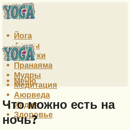
Йога
Асаны
Техники
Пранаяма
Мудры
Меню
Медитация
Аюрведа
Что можно есть на
Индия
Здоровье
ночь?