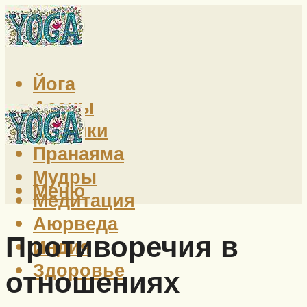
Йога
Асаны
Техники
Пранаяма
Мудры
Меню
Медитация
Аюрведа
Противоречия в
Индия
Здоровье
отношениях