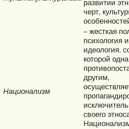
развитии эт
черт, культу
особенносте
– жесткая по
психология и
идеология, с
которой одна
противопост
другим,
осуществляе
Национализм
пропагандир
исключитель
своего этноса
Национализ