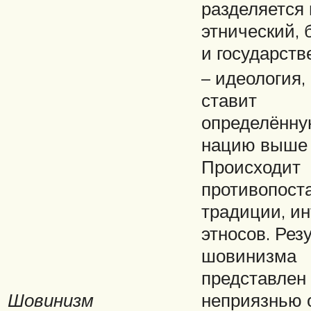
разделяется 
этнический,
и государств
– идеология,
ставит
определённ
нацию выше 
Происходит
противопост
традиции, и
этносов. Рез
шовинизма
представлен
Шовинизм
неприязнью 