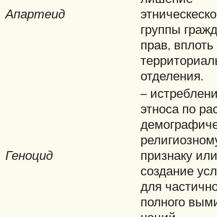
Апартеид
этническеск
группы граж
прав, вплоть
территориал
отделения.
– истреблен
этноса по ра
демографиче
религиозном
Геноцид
признаку или
создание ус
для частично
полного вым
наций.