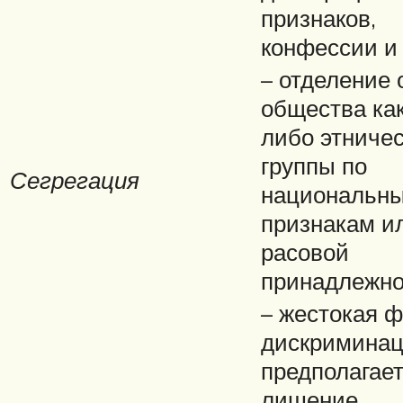
признаков,
конфессии и 
– отделение 
общества ка
либо этниче
группы по
Сегрегация
национальн
признакам и
расовой
принадлежно
– жестокая 
дискриминац
предполагае
лишение