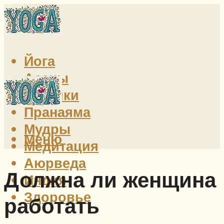
Йога
Асаны
Техники
Пранаяма
Мудры
Меню
Медитация
Аюрведа
Должна ли женщина
Индия
Здоровье
работать