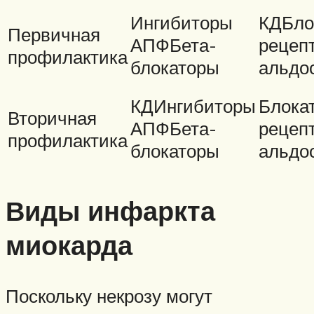
Ингибиторы
КДБло
Первичная
АПФБета-
рецеп
профилактика
блокаторы
альдо
КДИнгибиторы
Блока
Вторичная
АПФБета-
рецеп
профилактика
блокаторы
альдо
Виды инфаркта
миокарда
Поскольку некрозу могут