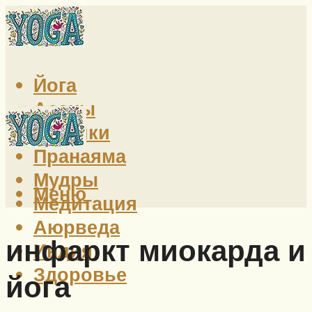
Йога
Асаны
Техники
Пранаяма
Мудры
Меню
Медитация
Аюрведа
инфаркт миокарда и
Индия
Здоровье
йога