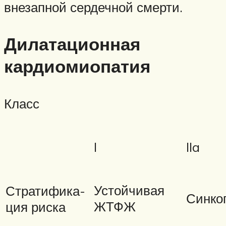
внезапной сердечной смерти.
Дилатационная
кардиомиопатия
Класс
I
IIa
Устойчивая
Стратифика-
Синко
ЖТФЖ
ция риска