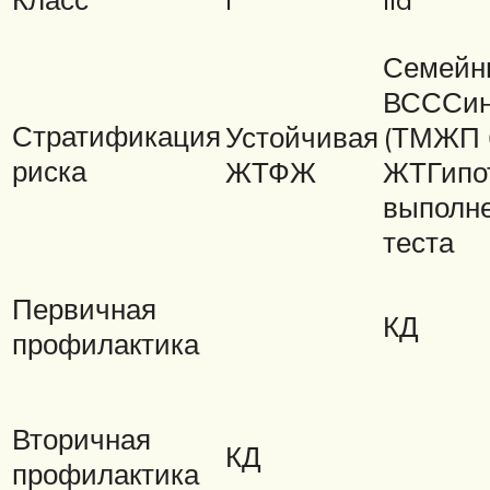
Семейн
ВСССин
Стратификация
Устойчивая
(ТМЖП 
риска
ЖТФЖ
ЖТГипот
выполне
теста
Первичная
КД
профилактика
Вторичная
КД
профилактика