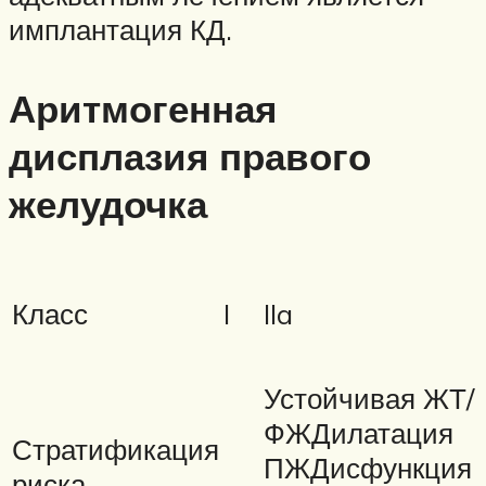
имплантация КД.
Аритмогенная
дисплазия правого
желудочка
Класс
I
IIa
Устойчивая ЖТ/
ФЖДилатация
Стратификация
ПЖДисфункция
риска