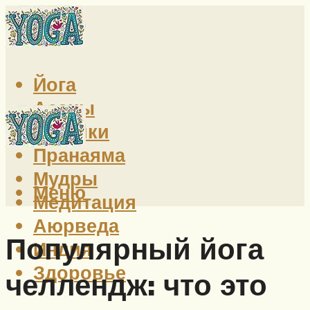
Йога
Асаны
Техники
Пранаяма
Мудры
Меню
Медитация
Аюрведа
Популярный йога
Индия
Здоровье
челлендж: что это