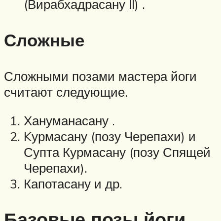
(Вирабхадрасану II) .
Сложные
Сложными позами мастера йоги
считают следующие.
Хануманасану .
Kурмасану (позу Черепахи) и
Супта Курмасану (позу Спящей
Черепахи).
Капотасану и др.
Базовые позы йоги