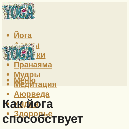
Йога
Асаны
Техники
Пранаяма
Мудры
Меню
Медитация
Аюрведа
Как йога
Индия
Здоровье
способствует