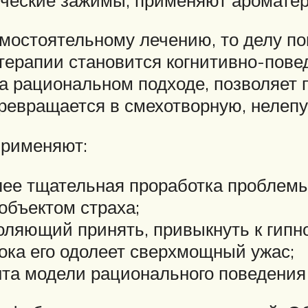
амостоятельному лечению, то делу по
ерапии становится когнитивно-повед
а рациональном подходе, позволяет п
ревращается в смехотворную, нелеп
применяют:
олее тщательная проработка проблемы
объектом страха;
оляющий принять, привыкнуть к гипн
пока его одолеет сверхмощный ужас;
та модели рационального поведения