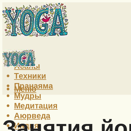
Йога
Асаны
Техники
Пранаяма
Меню
Мудры
Медитация
Аюрведа
Занятия йо
Индия