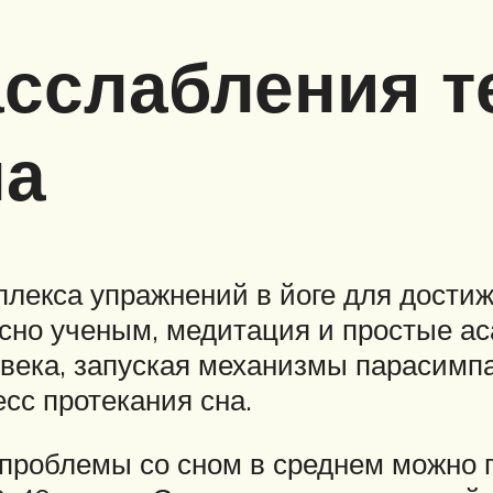
сслабления т
на
лекса упражнений в йоге для достиж
асно ученым, медитация и простые ас
века, запуская механизмы парасимпа
есс протекания сна.
 проблемы со сном в среднем можно