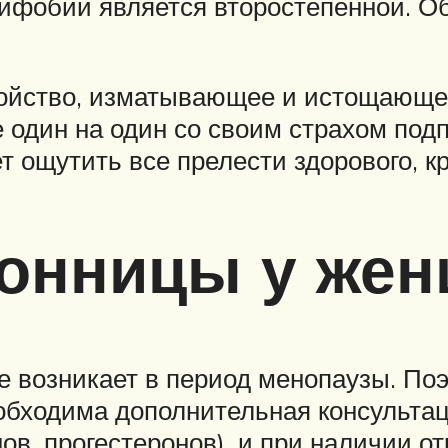
ифобии является второстепенной. О
йство, изматывающее и истощающее,
один на один со своим страхом подп
 ощутить все прелести здорового, кр
сонницы у же
 возникает в период менопаузы. По
ходима дополнительная консультация
нов, прогестеронов), и при наличии 