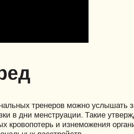
ред
нальных тренеров можно услышать з
зки в дни менструации. Такие утвер
ых кровопотерь и изнеможения орган
ональных расстройств.