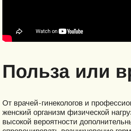
Польза или в
От врачей-гинекологов и профессио
женский организм физической нагру
высокой вероятности дополнительн
спровоцировать возникновение горм