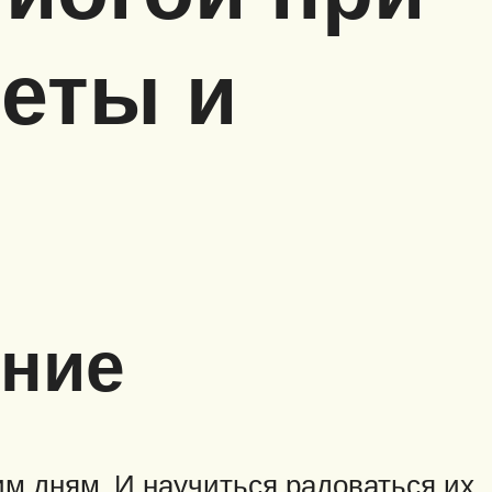
еты и
ение
им дням. И научиться радоваться их