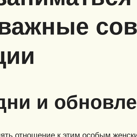
 важные сов
ции
дни и обновл
нять отношение к этим особым женск