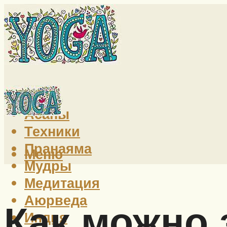
Йога
Асаны
Техники
Пранаяма
Меню
Мудры
Медитация
Аюрведа
Как можно 
Индия