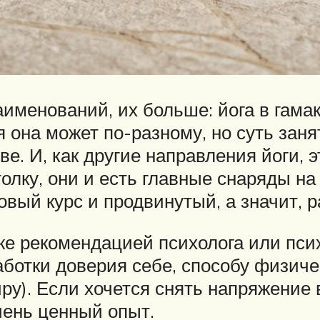
именований, их больше: йога в гамак
 она может по-разному, но суть заня
е. И, как другие направления йоги, э
лку, они и есть главные снаряды на 
вый курс и продвинутый, а значит, р
же рекомендацией психолога или псих
отки доверия себе, способу физическ
у). Если хочется снять напряжение 
чень ценный опыт.