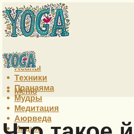
Йога
Асаны
Техники
Пранаяма
Меню
Мудры
Медитация
Аюрведа
Что такое й
Индия