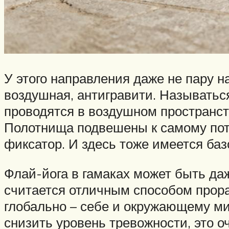
У этого направления даже не пару на
воздушная, антигравити. Называться
проводятся в воздушном пространств
Полотнища подвешены к самому пото
фиксатор. И здесь тоже имеется базо
Флай-йога в гамаках может быть да
считается отличным способом прораб
глобально – себе и окружающему мир
снизить уровень тревожности, это о