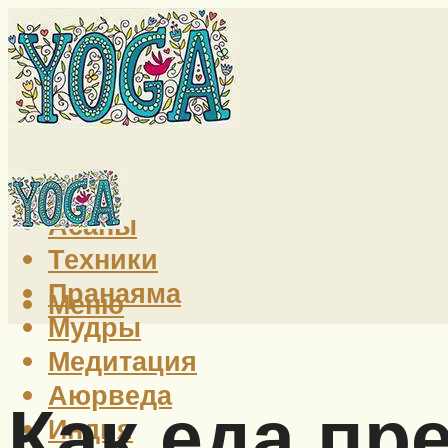
Йога
Асаны
Техники
Пранаяма
Меню
Мудры
Медитация
Аюрведа
Как еда пр
Индия