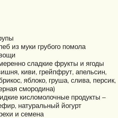
рупы
леб из муки грубого помола
вощи
меренно сладкие фрукты и ягоды
вишня, киви, грейпфрут, апельсин,
брикос, яблоко, груша, слива, персик,
ерная смородина)
идкие кисломолочные продукты –
ефир, натуральный йогурт
рехи и семена