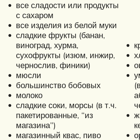
все сладости или продукты
с сахаром
все изделия из белой муки
сладкие фрукты (банан,
виноград, хурма,
к
сухофрукты (изюм, инжир,
х
чернослив, финики)
о
мюсли
у
большинство бобовых
(
молоко
а
сладкие соки, морсы (в т.ч.
ч
пакетированные, “из
ж
магазина”)
к
магазинный квас, пиво
о