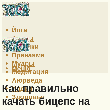
Йога
Асаны
Техники
Пранаяма
Мудры
Меню
Медитация
Аюрведа
Как правильно
Индия
Здоровье
качать бицепс на