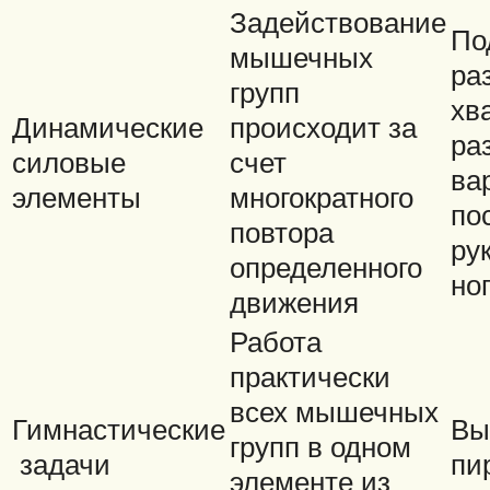
Задействование
По
мышечных
ра
групп
хв
Динамические
происходит за
ра
силовые
счет
ва
элементы
многократного
по
повтора
ру
определенного
но
движения
Работа
практически
всех мышечных
Гимнастические
Вы
групп в одном
задачи
пи
элементе из