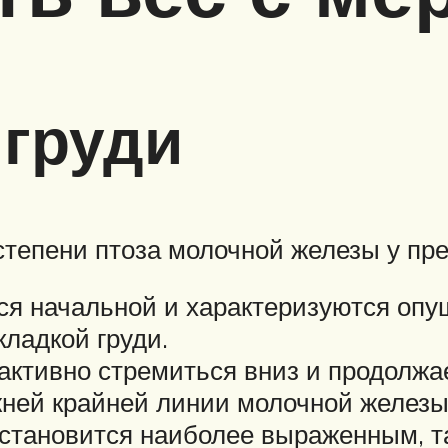
 груди
епени птоза молочной железы у пред
тся начальной и характеризуются опу
кладкой груди.
а активно стремиться вниз и продолж
ижней крайней линии молочной железы
з становится наиболее выраженным, 