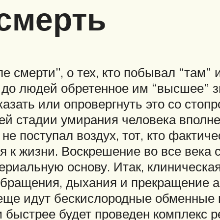
смерть
е смерти”, о тех, кто побывал “там”
до людей обретенное им “высшее” зн
оказать или опровергнуть это со сто
ей стадии умирания человека вполне 
 не поступал воздух, тот, кто факти
к жизни. Воскрешение во все века с
ериальную основу. Итак, клиническая
обращения, дыхания и прекращение ак
е еще идут бескислородные обменные 
м быстрее будет проведен комплекс