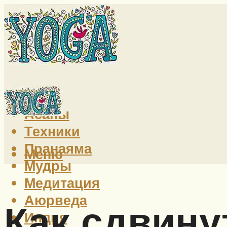
Йога
Асаны
Техники
Пранаяма
Меню
Мудры
Медитация
Аюрведа
Как сдвину
Индия