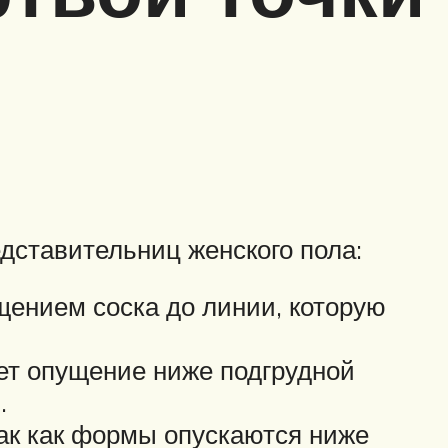
ставительниц женского пола:
щением соска до линии, которую
ает опущение ниже подгрудной
.
так как формы опускаются ниже