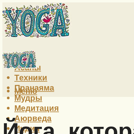
Йога
Асаны
Техники
Пранаяма
Меню
Мудры
Медитация
Аюрведа
Йога, кото
Индия