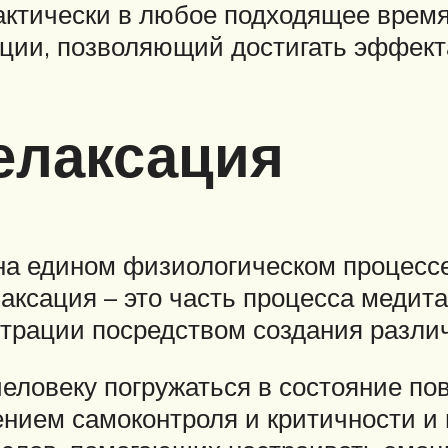
актически в любое подходящее время
ации, позволяющий достигать эффект
елаксация
на едином физиологическом процессе
лаксация – это часть процесса медит
нтрации посредством создания разли
еловеку погружаться в состояние по
ением самоконтроля и критичности 