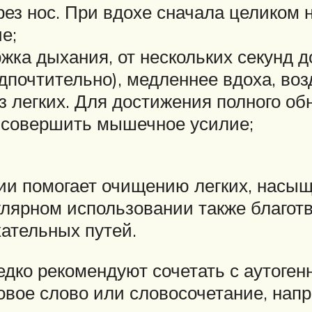
рез нос. При вдохе сначала целиком
е;
жка дыхания, от нескольких секунд д
дпочтительно), медленнее вдоха, воз
 легких. Для достижения полного обн
 совершить мышечное усилие;
ии помогает очищению легких, насыщ
улярном использовании также благотв
хательных путей.
дко рекомендуют сочетать с аутогенн
ое слово или словосочетание, наприме