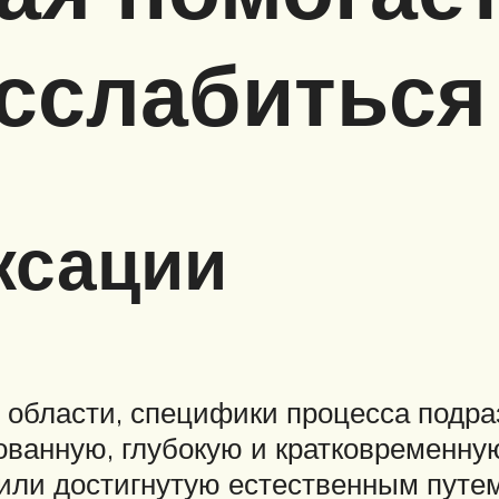
сслабиться
ксации
, области, специфики процесса подра
ованную, глубокую и кратковременну
или достигнутую естественным путе