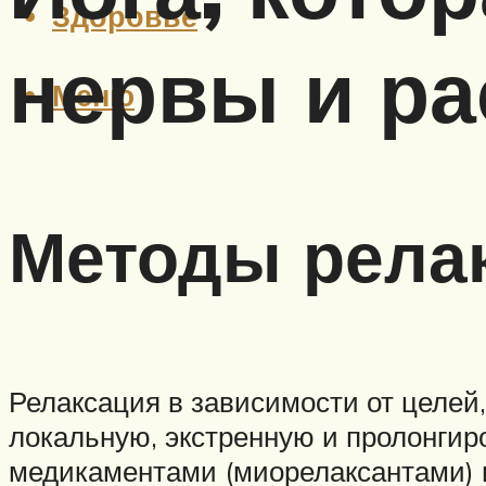
Здоровье
нервы и ра
Меню
Методы рела
Релаксация в зависимости от целей
локальную, экстренную и пролонгир
медикаментами (миорелаксантами) 