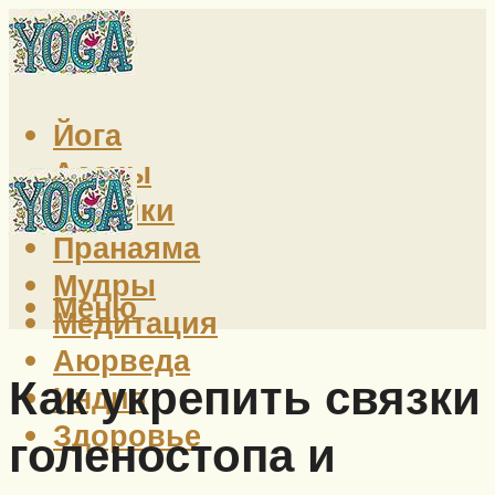
Йога
Асаны
Техники
Пранаяма
Мудры
Меню
Медитация
Аюрведа
Как укрепить связки
Индия
Здоровье
голеностопа и