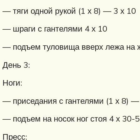
— тяги одной рукой (1 х 8) — 3 х 10
— шраги с гантелями 4 х 10
— подъем туловища вверх лежа на жи
День 3:
Ноги:
— приседания с гантелями (1 х 8) —
— подъем на носок ног стоя 4 х 30-
Пресс: