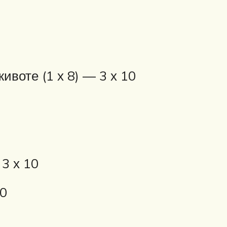
воте (1 х 8) — 3 х 10
 3 х 10
50