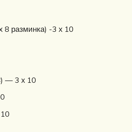
 8 разминка) -3 х 10
) — 3 х 10
10
 10