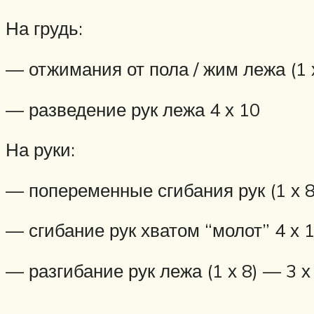
На грудь:
— отжимания от пола / жим лежа (1 х
— разведение рук лежа 4 х 10
На руки:
— попеременные сгибания рук (1 х 8
— сгибание рук хватом “молот” 4 х 
— разгибание рук лежа (1 х 8) — 3 х