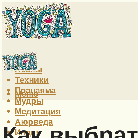
Йога
Асаны
Техники
Пранаяма
Меню
Мудры
Медитация
Аюрведа
Как выбрат
Индия