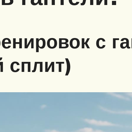
енировок с г
 сплит)