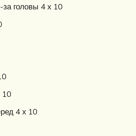
-за головы 4 х 10
0
10
 10
ред 4 х 10