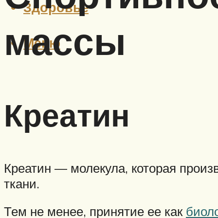
Здоровье
массы
Меню
Креатин
Креатин — молекула, которая прои
ткани.
Тем не менее, принятие ее как
биол