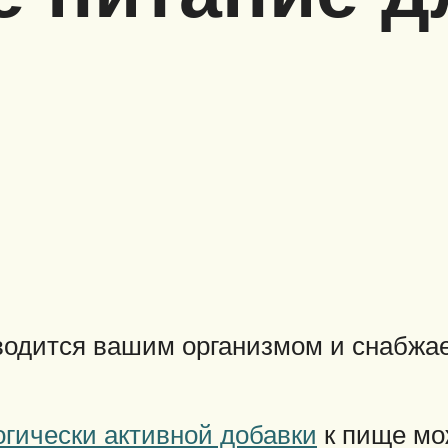
зводится вашим организмом и снабжа
огически активной добавки
к пище мо