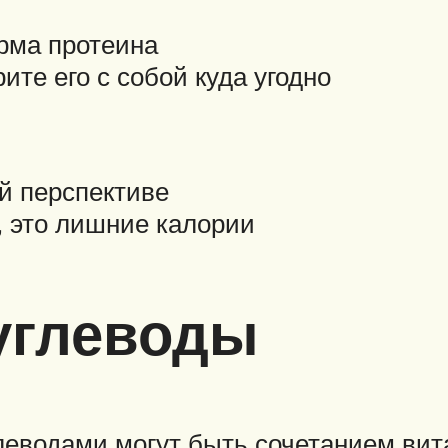
рма протеина
ите его с собой куда угодно
ой перспективе
, это лишние калории
углеводы
водами могут быть сочетанием витам