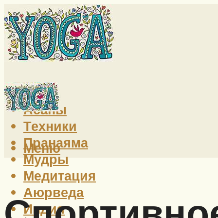
Йога
Асаны
Техники
Пранаяма
Меню
Мудры
Медитация
Аюрведа
Спортивное
Индия