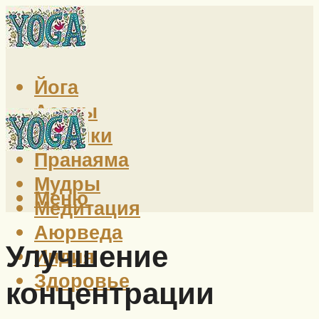
Йога
Асаны
Техники
Пранаяма
Мудры
Меню
Медитация
Аюрведа
Улучшение
Индия
Здоровье
концентрации