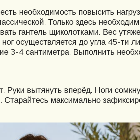
 есть необходимость повысить нагру
лассической. Только здесь необходи
вать гантель щиколотками. Вес утяж
ног осуществляется до угла 45-ти ли
ние 3-4 сантиметра. Выполнить необ
т. Руки вытянуть вперёд. Ноги сомкн
. Старайтесь максимально зафиксиро