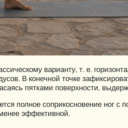
ссическому варианту, т. е. горизонт
дусов. В конечной точке зафиксирова
касаясь пятками поверхности, выдерж
тся полное соприкосновение ног с по
 менее эффективной.