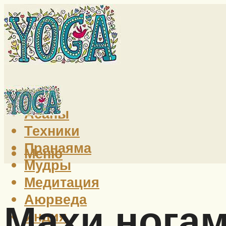
Йога
Асаны
Техники
Пранаяма
Меню
Мудры
Медитация
Аюрведа
Махи ногам
Индия