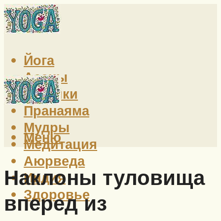
Йога
Асаны
Техники
Пранаяма
Мудры
Меню
Медитация
Аюрведа
Наклоны туловища
Индия
Здоровье
вперед из