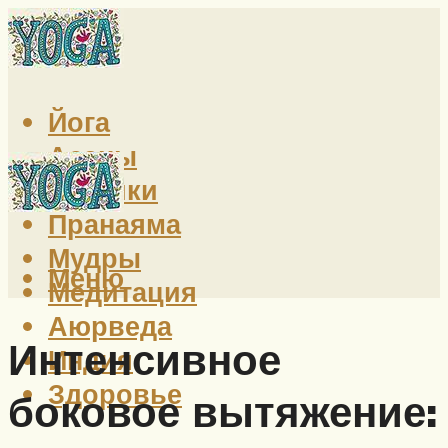
Йога
Асаны
Техники
Пранаяма
Мудры
Меню
Медитация
Аюрведа
Интенсивное
Индия
Здоровье
боковое вытяжение: