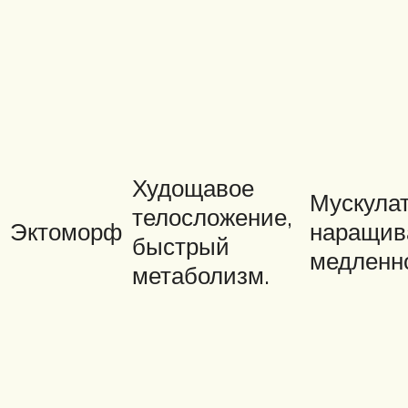
Худощавое
Мускула
телосложение,
Эктоморф
наращив
быстрый
медленн
метаболизм.