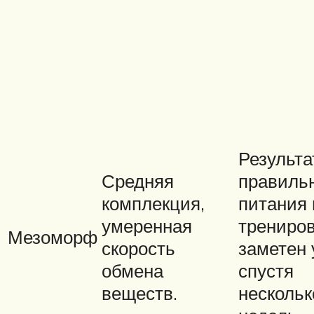
Результа
Средняя
правиль
комплекция,
питания 
умеренная
трениро
Мезоморф
скорость
заметен 
обмена
спустя
веществ.
нескольк