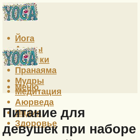
Йога
Асаны
Техники
Пранаяма
Мудры
Меню
Медитация
Аюрведа
Питание для
Индия
Здоровье
девушек при наборе