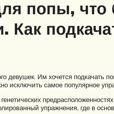
ля попы, что
. Как подкача
о девушек. Им хочется подкачать поп
жно исключить самое популярное уп
 генетических предрасположенностях,
золированный упражнения, где в осно