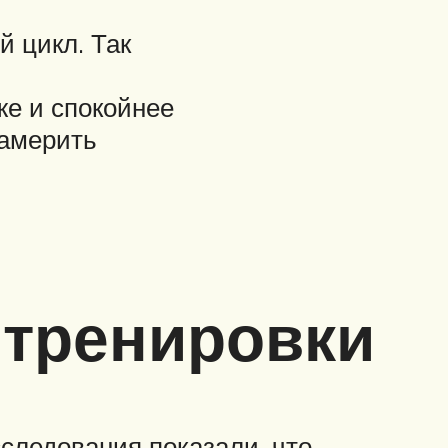
 цикл. Так
же и спокойнее
замерить
тренировки
следования показали, что