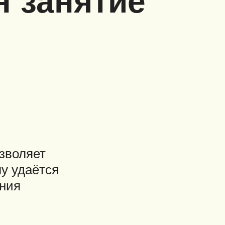
н занятие
озволяет
у удаётся
ания