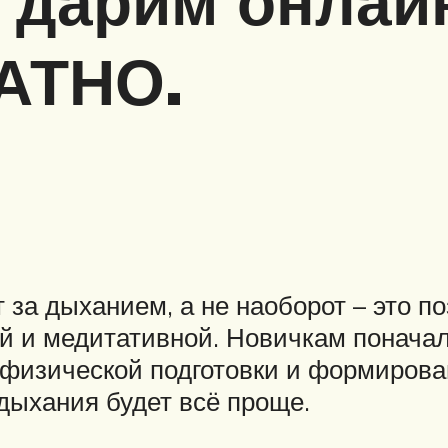
а дарим онлай
АТНО.
за дыханием, а не наоборот – это п
ой и медитативной. Новичкам поначал
я физической подготовки и формиров
дыхания будет всё проще.