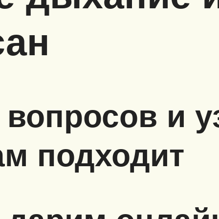
сан
 вопросов и у
ам подходит