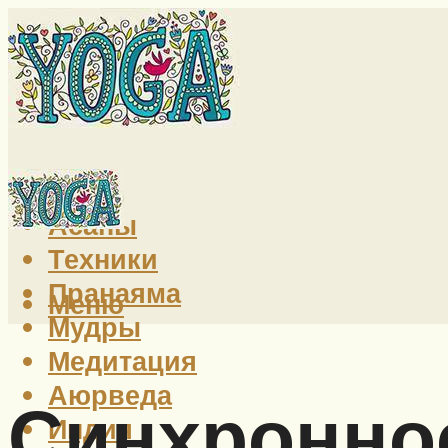
Йога
Асаны
Техники
Пранаяма
Меню
Мудры
Медитация
Аюрведа
Синхронное
Индия