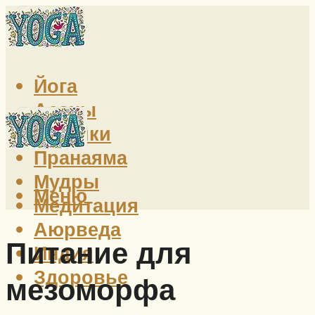
Йога
Асаны
Техники
Пранаяма
Мудры
Меню
Медитация
Аюрведа
Питание для
Индия
Здоровье
мезоморфа