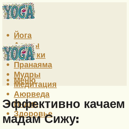
Йога
Асаны
Техники
Пранаяма
Мудры
Меню
Медитация
Аюрведа
Эффективно качаем
Индия
Здоровье
мадам Сижу: