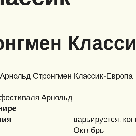
онгмен Класс
Арнольд Стронгмен Классик-Европа
 фестиваля Арнольд
нире
ния
варьируется, кон
Октябрь