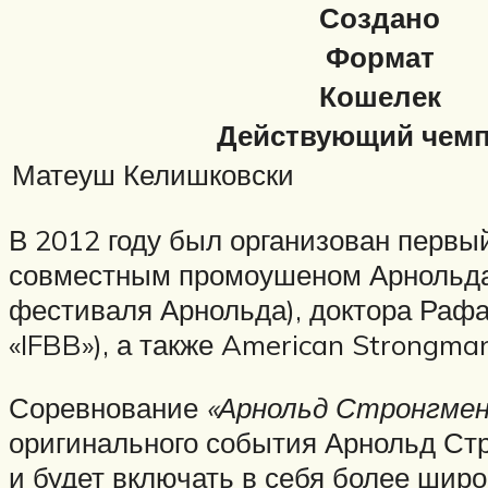
Создано
Формат
Кошелек
Действующий чем
Матеуш Келишковски
В 2012 году был организован первы
совместным промоушеном Арнольда 
фестиваля Арнольда), доктора Раф
«IFBB»), а также American Strongma
Соревнование
«Арнольд Стронгмен
оригинального события Арнольд Стр
и будет включать в себя более широ