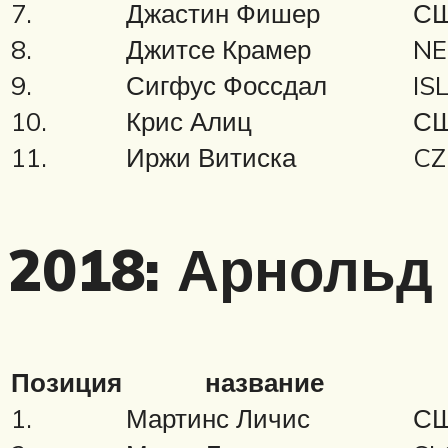
7.
Джастин Фишер
С
8.
Джитсе Крамер
NE
9.
Сигфус Фоссдал
IS
10.
Крис Алиц
С
11.
Иржи Витиска
CZ
2018: Арнольд
Позиция
название
1.
Мартинс Личис
С