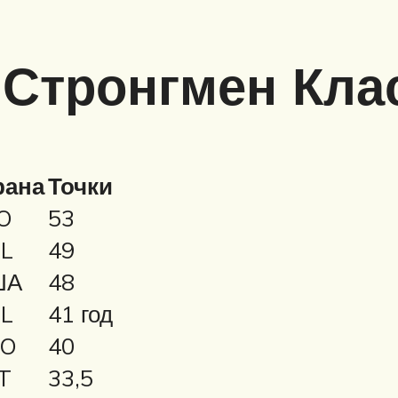
 Стронгмен Кла
рана
Точки
O
53
L
49
ША
48
L
41 год
O
40
T
33,5