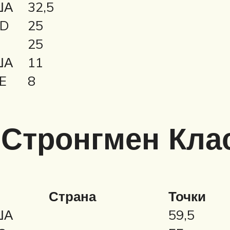
ША
32,5
D
25
L
25
ША
11
E
8
 Стронгмен Кла
Страна
Точки
ША
59,5