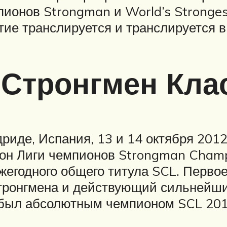
пионов Strongman и World’s Stronge
тие транслируется и транслируется в
 Стронгмен Кла
риде, Испания, 13 и 14 октября 201
он Лиги чемпионов Strongman Champi
жегодного общего титула SCL. Перво
тронгмена и действующий сильнейши
 был абсолютным чемпионом SCL 201