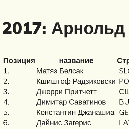
2017: Арнольд
Позиция
название
Ст
1.
Матяз Белсак
SL
2.
Кшиштоф Радзиковски
PO
3.
Джерри Притчетт
С
4.
Димитар Саватинов
BU
5.
Константин Джанашиа
GE
6.
Дайнис Загерис
LA