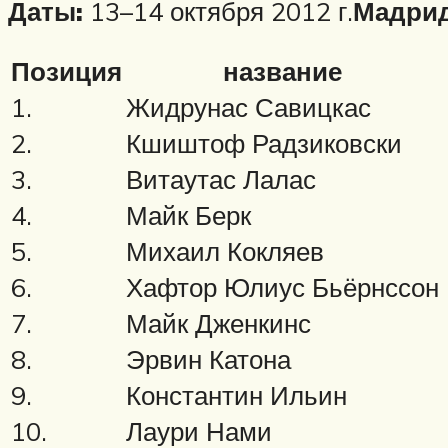
Даты:
13–14 октября 2012 г.
Мадрид
Позиция
название
1.
Жидрунас Савицкас
2.
Кшиштоф Радзиковски
3.
Витаутас Лалас
4.
Майк Берк
5.
Михаил Кокляев
6.
Хафтор Юлиус Бьёрнссон
7.
Майк Дженкинс
8.
Эрвин Катона
9.
Константин Ильин
10.
Лаури Нами