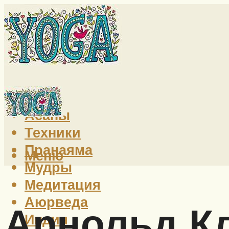
Йога
Асаны
Техники
Пранаяма
Меню
Мудры
Медитация
Аюрведа
Арнольд К
Индия