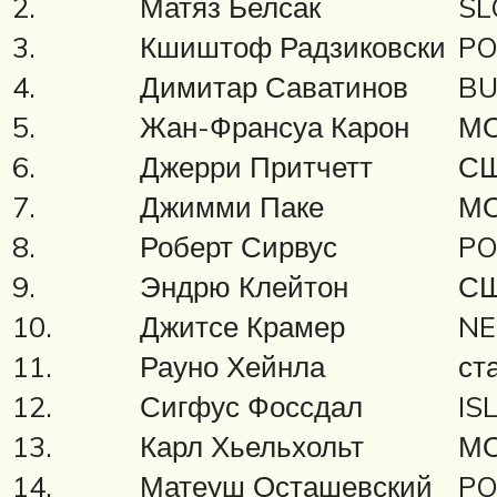
2.
Матяз Белсак
SL
3.
Кшиштоф Радзиковски
PO
4.
Димитар Саватинов
BU
5.
Жан-Франсуа Карон
МО
6.
Джерри Притчетт
С
7.
Джимми Паке
МО
8.
Роберт Сирвус
PO
9.
Эндрю Клейтон
С
10.
Джитсе Крамер
NE
11.
Рауно Хейнла
ста
12.
Сигфус Фоссдал
IS
13.
Карл Хьельхольт
МО
14.
Матеуш Осташевский
PO