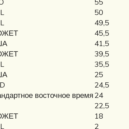
O
55
L
50
L
49,5
ЖЕТ
45,5
ША
41,5
ЖЕТ
39,5
L
35,5
ША
25
D
24,5
ндартное восточное время
24
L
22,5
ЖЕТ
18
L
2