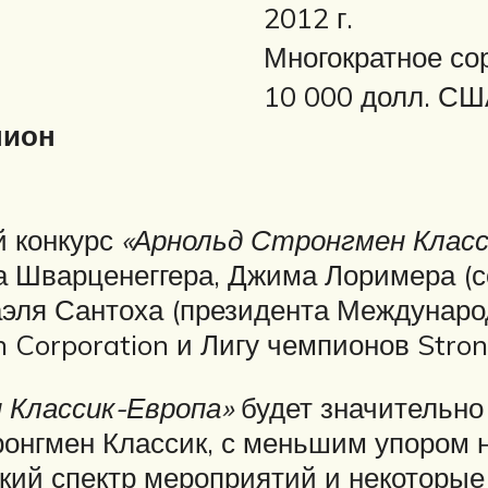
2012 г.
Многократное со
10 000 долл. С
пион
й конкурс
«Арнольд Стронгмен Класс
Шварценеггера, Джима Лоримера (с
аэля Сантоха (президента Междунар
n Corporation и Лигу чемпионов Str
 Классик-Европа»
будет значительно
онгмен Классик, с меньшим упором н
кий спектр мероприятий и некоторые 