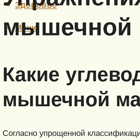
Здоровье
мышечной
Меню
Какие углево
мышечной ма
Согласно упрощенной классификации