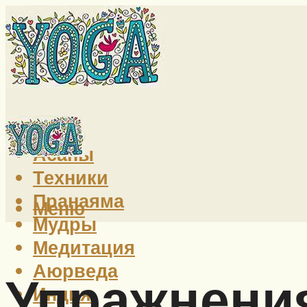
Йога
Асаны
Техники
Пранаяма
Меню
Мудры
Медитация
Аюрведа
Упражнени
Индия