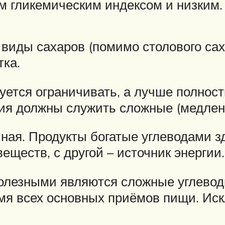
м гликемическим индексом и низким.
иды сахаров (помимо столового саха
тка.
уется ограничивать, а лучше полнос
ния должны служить сложные (медлен
иная. Продукты богатые углеводами з
еществ, с другой – источник энергии.
полезными являются сложные углевод
емя всех основных приёмов пищи. Ис