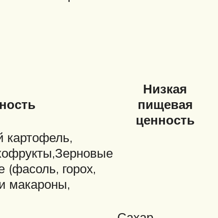
Низкая
ность
пищевая
ценность
й картофель,
сухофрукты,Зерновые
е (фасоль, горох,
 и макароны,
Сахар