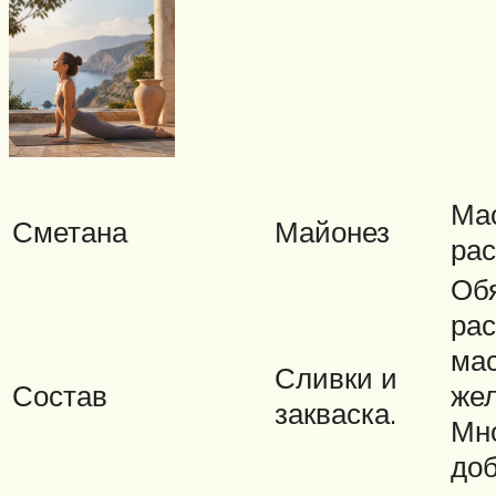
Ма
Сметана
Майонез
рас
Об
рас
ма
Сливки и
Состав
жел
закваска.
Мн
доб