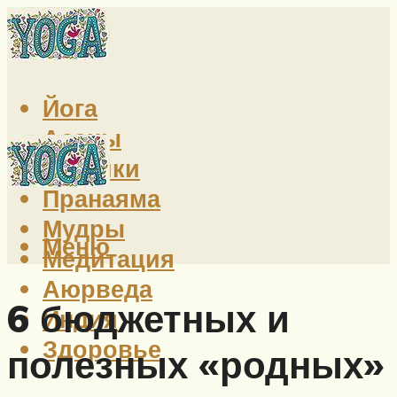
Йога
Асаны
Техники
Пранаяма
Мудры
Меню
Медитация
Аюрведа
6 бюджетных и
Индия
Здоровье
полезных «родных»