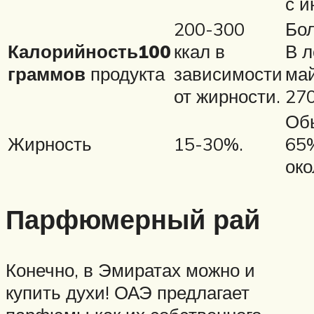
с и
200-300
Бол
Калорийность
100
ккал в
В л
граммов
продукта
зависимости
май
от жирности.
270
Об
Жирность
15-30%.
65%
око
Парфюмерный рай
Конечно, в Эмиратах можно и
купить духи! ОАЭ предлагает