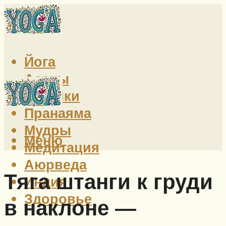
Йога
Асаны
Техники
Пранаяма
Мудры
Меню
Медитация
Аюрведа
Тяга штанги к груди
Индия
Здоровье
в наклоне —