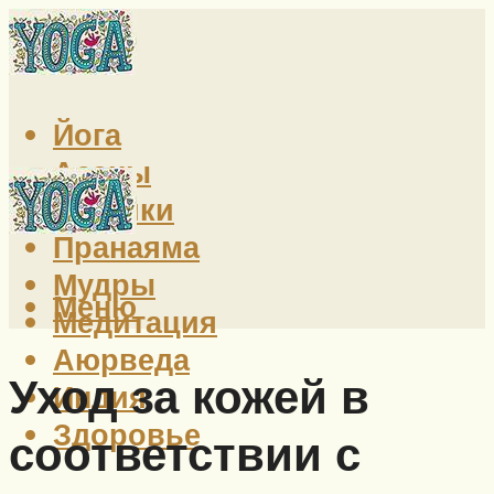
Йога
Асаны
Техники
Пранаяма
Мудры
Меню
Медитация
Аюрведа
Уход за кожей в
Индия
Здоровье
соответствии с