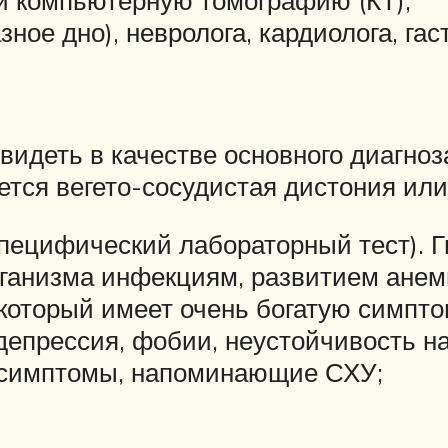
и компьютерную томографию (КТ);
ное дно), невролога, кардиолога, гас
видеть в качестве основного диагно
ется вегето-сосудистая дистония или
пецифический лабораторный тест). 
ганизма инфекциям, развитием анем
который имеет очень богатую симптом
депрессия, фобии, неустойчивость на
е симптомы, напоминающие СХУ;