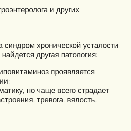
троэнтеролога и других
за синдром хронической усталости
 найдется другая патология:
Гиповитаминоз проявляется
ии;
атику, но чаще всего страдает
строения, тревога, вялость,