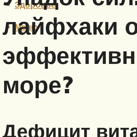
Здоровье
лайфхаки о
Меню
эффективн
море?
Дефицит вит