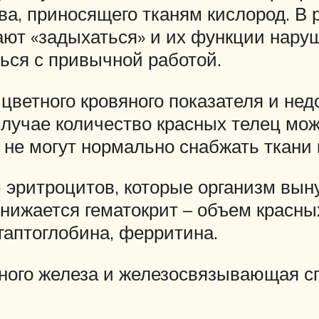
а, приносящего тканям кислород. В 
ают «задыхаться» и их функции наруш
ься с привычной работой.
ветного кровяного показателя и нед
случае количество красных телец мо
 не могут нормально снабжать ткани
ритроцитов, которые организм выну
Снижается гематокрит – объем красн
гаптоглобина, ферритина.
ного железа и железосвязывающая сп