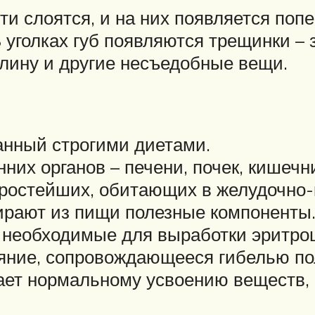
гти слоятся, и на них появляется по
В уголках губ появляются трещинки –
глину и другие несъедобные вещи.
анный строгими диетами.
их органов – печени, почек, кишечн
простейших, обитающих в желудочно-
ирают из пищи полезные компоненты.
необходимые для выработки эритроц
ояние, сопровождающееся гибелью по
ает нормальному усвоению веществ, 