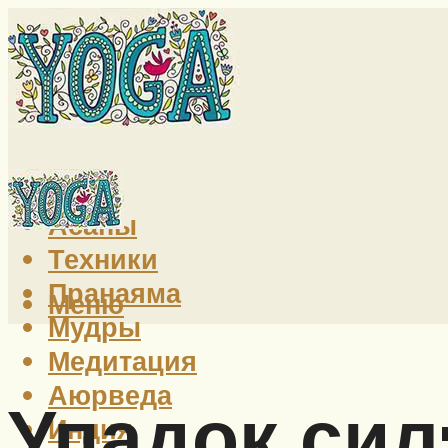
Йога
Асаны
Техники
Пранаяма
Меню
Мудры
Медитация
Аюрведа
Упадок сил
Индия