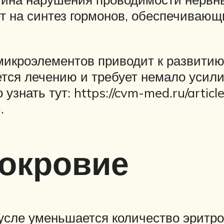
 на синтез гормонов, обеспечивающих
икроэлементов приводит к развитию 
тся лечению и требует немало усили
знать тут: https://cvm-med.ru/articl
.
локровие
усле уменьшается количество эритроц