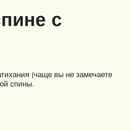
спине с
затихания (чаще вы не замечаете
ной спины.