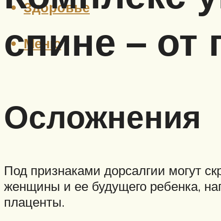
Здоровье
спине – от
Меню
Осложнения
Под признаками дорсалгии могут ск
женщины и ее будущего ребенка, н
плаценты.