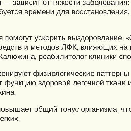
я — зависит от тяжести заболевания:
буется времени для восстановления
помогут ускорить выздоровление. «
редств и методов ЛФК, влияющих на
 Калюжина, реабилитолог клиники сп
ренируют физиологические паттерны 
т функцию здоровой легочной ткани 
жина.
 повышает общий тонус организма, чт
егких.⠀