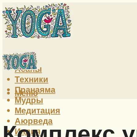
Йога
Асаны
Техники
Пранаяма
Меню
Мудры
Медитация
Аюрведа
Комплекс у
Индия