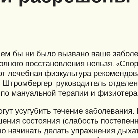
Чем бы ни было вызвано ваше забол
полного восстановления нельзя. «Спо
от лечебная физкультура рекомендов
с Штромбергер, руководитель отделе
 по мануальной терапии и физиотерап
гут усугубить течение заболевания.
шения состояния (слабость постепенн
но начинать делать упражнения дыха