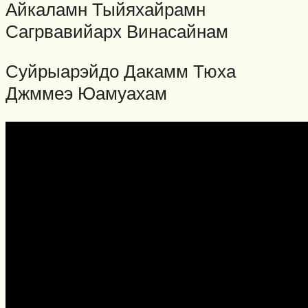
Айкаламн Тыйяхайрамн
Сагрвавийарх Винасайнам
Суйрыарэйдо Дакамм Тюха
Джммеэ Юамуахам