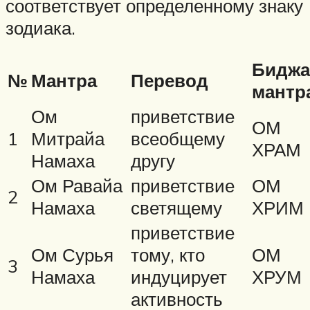
соответствует определенному знаку
зодиака.
Биджа
№
Мантра
Перевод
мантр
Ом
приветствие
ОМ
1
Митрайа
всеобщему
ХРАМ
Намаха
другу
Ом Равайа
приветствие
ОМ
2
Намаха
светящему
ХРИМ
приветствие
Ом Сурья
тому, кто
ОМ
3
Намаха
индуцирует
ХРУМ
активность