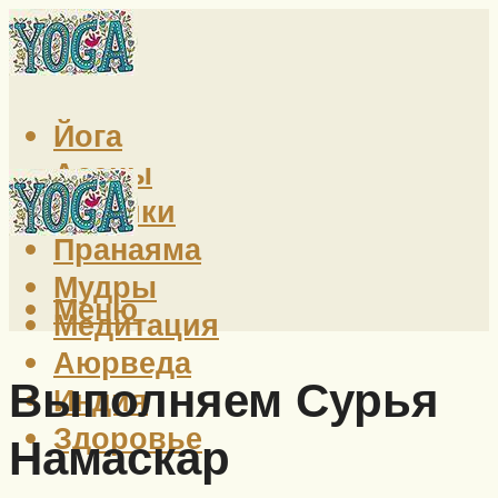
Йога
Асаны
Техники
Пранаяма
Мудры
Меню
Медитация
Аюрведа
Выполняем Сурья
Индия
Здоровье
Намаскар