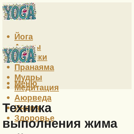
Йога
Асаны
Техники
Пранаяма
Мудры
Меню
Медитация
Аюрведа
Техника
Индия
Здоровье
выполнения жима