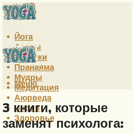
Йога
Асаны
Техники
Пранаяма
Мудры
Меню
Медитация
Аюрведа
3 книги, которые
Индия
Здоровье
заменят психолога: