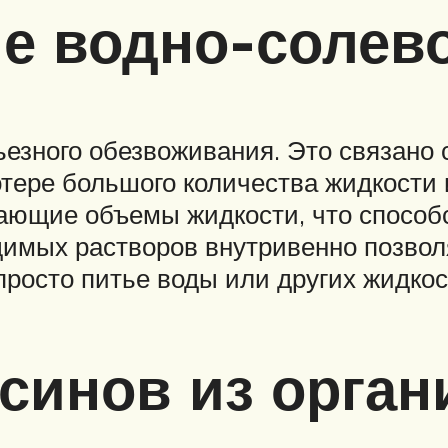
е водно-солево
ьезного обезвоживания. Это связано с
тере большого количества жидкости 
тающие объемы жидкости, что способ
димых растворов внутривенно позво
просто питье воды или других жидкос
синов из орган