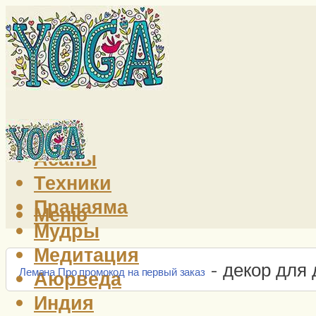
Йога
Асаны
Техники
Пранаяма
Меню
Мудры
Медитация
- декор для 
Лемана Про промокод на первый заказ
Аюрведа
Индия