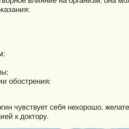
казания:
м;
мы;
ии обострения;
огин чувствует себя нехорошо, жела
ией к доктору.