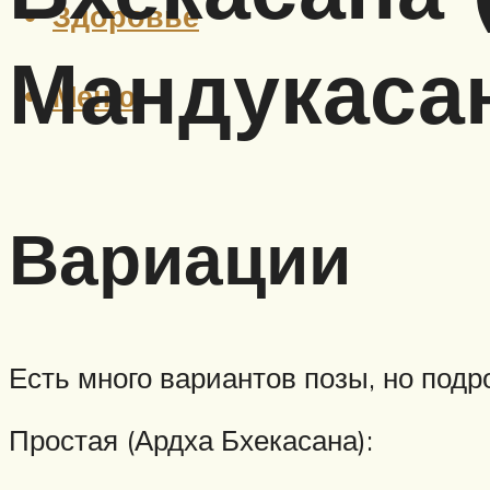
Здоровье
Мандукаса
Меню
Вариации
Есть много вариантов позы, но подр
Простая (Ардха Бхекасана):