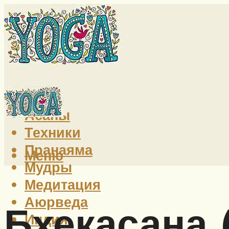
Йога
Асаны
Техники
Пранаяма
Меню
Мудры
Медитация
Аюрведа
Бхекасана 
Индия