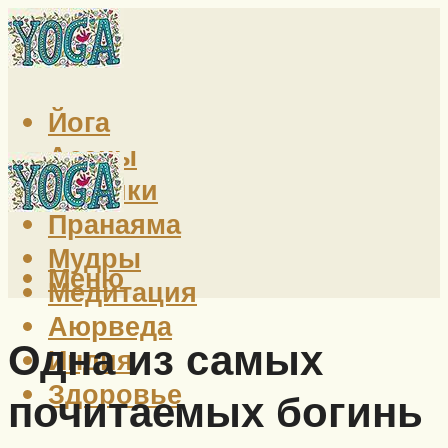
Йога
Асаны
Техники
Пранаяма
Мудры
Меню
Медитация
Аюрведа
Одна из самых
Индия
Здоровье
почитаемых богинь