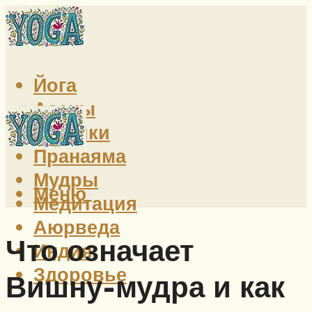
Йога
Асаны
Техники
Пранаяма
Мудры
Меню
Медитация
Аюрведа
Что означает
Индия
Здоровье
Вишну-мудра и как