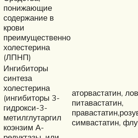
понижающие
содержание в
крови
преимущественно
холестерина
(ЛПНП)
Ингибиторы
синтеза
холестерина
аторвастатин, лов
(ингибиторы 3-
питавастатин,
гидрокси-3-
правастатин,розу
метилглутаргил
симвастатин, флу
коэнзим А-
редуктазы, или