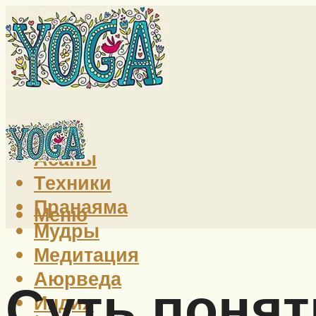
Йога
Асаны
Техники
Пранаяма
Меню
Мудры
Медитация
Аюрведа
Суть понят
Индия