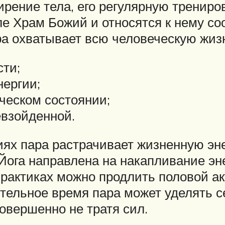
рение тела, его регулярную трениров
е Храм Божий и относятся к нему со
ра охватывает всю человеческую жизн
ти;
ергии;
ческом состоянии;
евзойденной.
х пара растрачивает жизненную эне
Йога направлена на накапливание эн
рактиках можно продлить половой ак
тельное время пара может уделять се
овершенно не тратя сил.