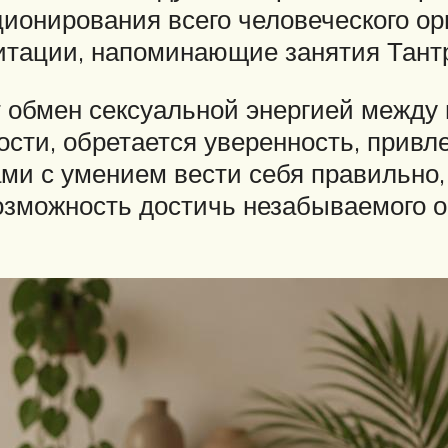
ционирования всего человеческого о
итации, напоминающие занятия Тантр
т обмен сексуальной энергией между
сти, обретается уверенность, привл
ми с умением вести себя правильно,
возможность достичь незабываемого ор