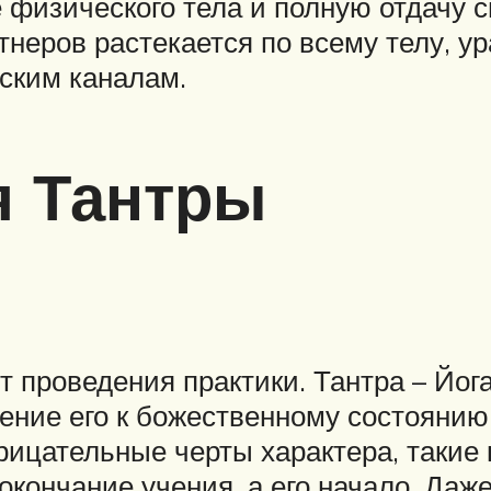
 физического тела и полную отдачу с
тнеров растекается по всему телу, у
ским каналам.
я Тантры
 проведения практики. Тантра – Йог
ение его к божественному состоянию
рицательные черты характера, такие 
окончание учения, а его начало. Даж