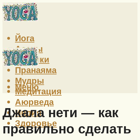
Йога
Асаны
Техники
Пранаяма
Мудры
Меню
Медитация
Аюрведа
Джала нети — как
Индия
Здоровье
правильно сделать