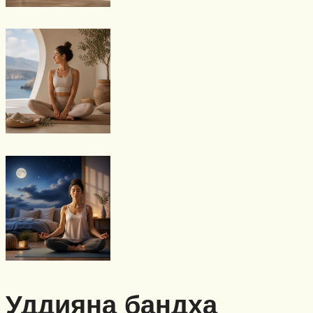
Уддияна бандха